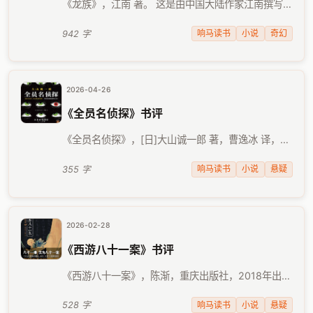
《龙族》，江南 著。 这是由中国大陆作家江南撰写的
长篇奇幻小说。故事设定很有意思，情节也很有张
力，让人开卷后就不忍释手。于是，即使最近忙到无
响马读书
小说
奇幻
942 字
以复加，我也忍不住利用起所有可能的碎片时间，在
微信读书平台 …
2026-04-26
《全员名侦探》书评
《全员名侦探》，[日]大山诚一郎 著，曹逸冰 译，文
汇出版社，2025年8月出版。 悬疑侦探小说，往往需
要对故事中的角色，进行必要的智力提升，才能使推
响马读书
小说
悬疑
355 字
理过程细节得到展开，从而带领读者一步步解开谜
团。 …
2026-02-28
《西游八十一案》书评
《西游八十一案》，陈渐，重庆出版社，2018年出
版。 《西游记》是四大名著中唯一的神话小说（这里
忽略《水浒》和《红楼梦》中那一点点故弄玄虚的神
响马读书
小说
悬疑
528 字