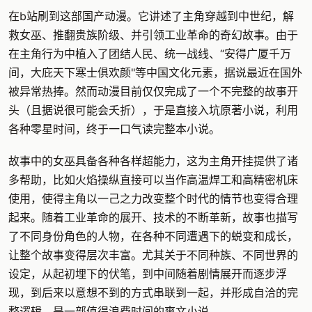
在b站刷到这部国产动漫。它讲述了主角穿越到中世纪，解
救女巫、推翻贵族阶级、并引领工业革命的奇幻故事。由于
在主角行为中植入了团结人民、统一战线、“安得广厦千万
间，大庇天下寒士俱欢颜"等中国文化元素，据说最近在国外
被异常热捧。然而动漫目前仅仅完成了一个不完整的故事开
头（且据说很可能会夭折），于是直接入坑原著小说，利用
各种零星时间，终于一口气读完整本小说。
故事中的女巫具备各种各样超能力，这为主角开挂提供了诸
多帮助，比如火焰操纵直接可以当作高温焊工和高精密机床
使用，使得主角以一己之力改变整个时代的情节也变得合理
起来。随着工业革命的展开、技术的不断革新，故事也描写
了不同身份角色的人物，在各种不同遭遇下的蜕变和成长，
让整个故事变得层次丰富。尤其关于不同种族、不同世界的
设定，从起初埋下的伏笔，到中间随着剧情展开而逐步浮
现，到后来以意想不到的方式串联到一起，并形成自洽的完
整逻辑。是一部值得浪费时间的爽文小说。