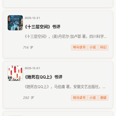
怪片段），围绕它有很多改写、续写的衍生作品，或
延续原著风 …
2025-12-31
《十三层空间》书评
《十三层空间》，(美)丹尼尔·加卢耶 著，四川科学技
术出版社，2017年4月出版。 这本书的英文名是
《Simulacron-3》（直译应该是"幻世-3"），跟 …
响马读书
小说
科幻
714 字
2025-12-01
《她死在QQ上》书评
《她死在QQ上》，马伯庸 著，安徽文艺出版社，
2006年1月出版。 这本书读起来很不像马伯庸的常见
风格，看出版日期，果然是他的早期作品。悬疑的定
响马读书
小说
悬疑
292 字
位，配上灵异的元素，把不合常理的解释都归咎于后
者，这种 …