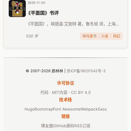
2025-11-30
《平面国》书评
《平面国》，埃德温·艾勃特 著，鲁冬旭 译，上海文
化出版社，2020年8月出版。 之前我就曾被多次推荐
过这本书，听过关于这本书的基本设定，也因此设想
响马读书
小说
科幻
530 字
过，假设自己动笔来写，该怎么描绘出这样的以简单
几何 …
© 2007-2026 颜林林 |
京ICP备18031542号-3
许可协议
代码 · MIT
内容 · CC BY 4.0
技术栈
Hugo
Bootstrap
Font Awesome
Webpack
Sass
链接
博友圈
GitHub源码
RSS订阅