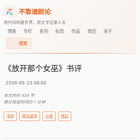
不靠谱颜论
用代码构建世界，用文字记录人生
博客
专栏
系列
标签
作品
简历
关于
搜索
《放开那个女巫》书评
2026-05-23 08:00
本文共约
434
字
预计阅读时间约
1
分钟
书评
响马读书
小说
奇幻