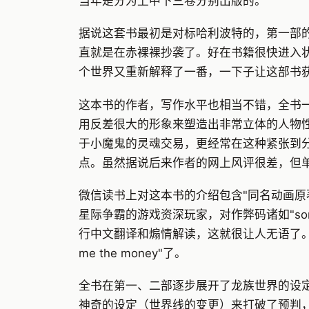
当年是分为上中下三卷分别出版的。
据说这套书最初是对标哈利波特的，第一部
直就是在赤裸裸抄袭了。好在书籍很快进入
个世界又重新解释了一番，一下子让这部书
这本书的作者，写作水平也相当不错，全书
用反差很大的形象来塑造出非常立体的人物
于小魔鬼的灵魂交易，更经常在这种紧张到
点。虽然据说后来作者的网上风评很差，但
微信读书上对这本书的介绍包含"同名动画原
星际争霸的游戏资深玩家，对作弊码诸如"some
行中文翻译和煽情解读，这就很让人无语了。
me the money"了。
全书在第一、二部逐步展开了龙族世界的设
神奇的设定（世界线的变更）来打破了预判