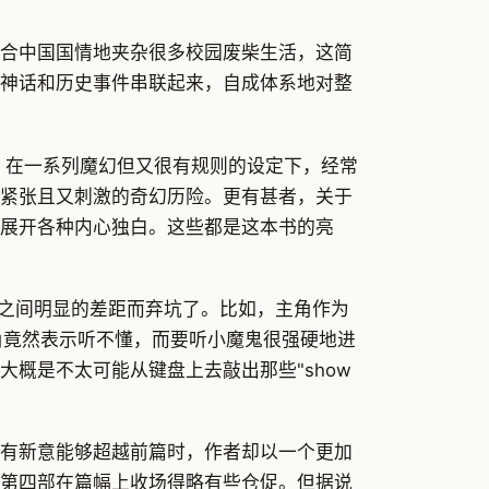
合中国国情地夹杂很多校园废柴生活，这简
神话和历史事件串联起来，自成体系地对整
，在一系列魔幻但又很有规则的设定下，经常
紧张且又刺激的奇幻历险。更有甚者，关于
展开各种内心独白。这些都是这本书的亮
著之间明显的差距而弃坑了。比如，主角作为
画中主角竟然表示听不懂，而要听小魔鬼很强硬地进
概是不太可能从键盘上去敲出那些"show
有新意能够超越前篇时，作者却以一个更加
第四部在篇幅上收场得略有些仓促。但据说