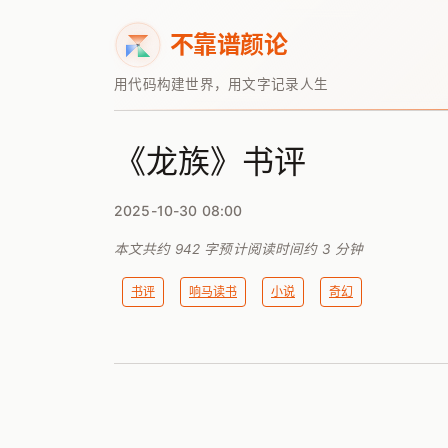
不靠谱颜论
用代码构建世界，用文字记录人生
《龙族》书评
2025-10-30 08:00
本文共约
942
字
预计阅读时间约
3
分钟
书评
响马读书
小说
奇幻