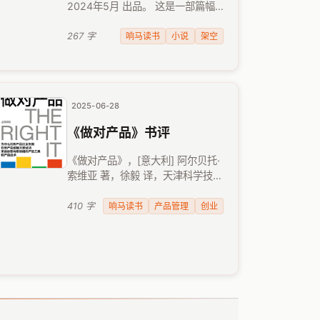
2024年5月 出品。 这是一部篇幅
不太长的架空历史武侠小说，故事
设定背景是某位皇帝为保护其皇储
响马读书
小说
架空
267 字
长公主，秘密挑选了一群天赋异禀
的女孩做护卫，组成名为“十二令”
的神秘组 …
2025-06-28
《做对产品》书评
《做对产品》，[意大利] 阿尔贝托·
索维亚 著，徐毅 译，天津科学技术
出版社，2021年9月出版。 这本书
的作者是谷歌任产品总监，在研究
响马读书
产品管理
创业
410 字
大量失败产品案例后，他提出一种
名为"预型 …