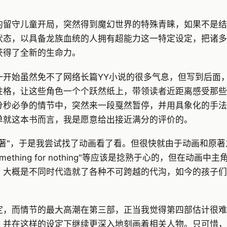
的留守儿童开局，突然得到魔幻世界的特殊青睐，如果不是结
状态，以具备龙族血统的人拥有超能力这一特定设定，把诸多
获得了全新的生命力。
一开始虽然免不了网络长篇YY小说的很多气息，但写到后面
性格，让这些角色一个个跃然纸上，带领读者近距离感受那些
分秒必争的情节中，突然来一段戛然暂停，并用具象化的手法
单就这本书而言，我是愿意给出接近满分的评价的。
著"，于是我尝试找了动画看了看。但很快就由于动画和原
thing for nothing"等应该是捻熟于心的，但在动
大概是不同时代造就了各种不可跨越的代沟，如今的孩子们大
定，而情节的最大高潮在第三部，正当我觉得第四部估计很难
，并在这样的设定下继续更深入地刻画着相关人物。只可惜，