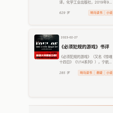
译，化学工业出版社，2019年9月
出版。 这本书被誉为“超前《盗梦
间》20年的日本虚拟现实悬疑小
响马读书
小说
629 字
说”，成书于1989年，作者是两个
人：井上泉 和 德山谆一。看导读
…
2023-02-27
《必须犯规的游戏》书评
《必须犯规的游戏》（又名《惊魂
十四日》《1/14系列》），宁航一
著，2018年11月，长江文艺出版
社。这是一部由十四个悬疑惊悚故
响马读书
悬疑
小说
285 字
事组合而成的小说。这些故事，彼
此之间内容风格迥异，且本身大多
不乏精彩 …