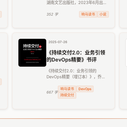
湖南文艺出版社，2023年6月出
空
版。 今年比较忙，为在读书群里继
续打卡保命，只好读一些小说来凑
响马读书
小说
352 字
数，同时也权做忙里偷闲的状态调
节剂。马亲王的小说，经常将现代
生活毫不违和 …
2025-07-26
《持续交付2.0：业务引领
的DevOps精要》书评
《持续交付2.0：业务引领的
DevOps精要（增订本）》，乔梁
著，人民邮电出版社，2022年2月
出版。 这本书的作者，正是《持续
响马读书
DevOps
667 字
交付：发布可靠软件的系统方法》
持续交付
（Jez Humble、David …