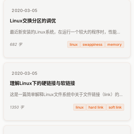
2020-03-05
Linux交换分区的调优
最近新安装的Linux系统，在运行一个较大的程序时，性能就
明显下降。经检查，瓶颈似乎落到了磁盘读写上，这才意识到
忘记对Linux交换分区（swap）做调整了。 交换分区
linux
swappiness
memory
682 字
（swap），是从硬盘上划出来的 …
2020-03-05
理解Linux下的硬链接与软链接
这是一篇简单解释Linux文件系统中关于文件链接（link）的笔
记，总结自对cp与ln命令区别的解释。 对于Linux初学者，在
学习到创建链接的ln命令时，也许很难搞清它与拷贝文件的命
linux
hard link
soft link
1350 字
令之间有何区别， …