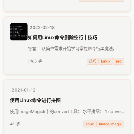
遍阅读，且每一遍 …
2022-02-18
如何用Linux命令删除空行 | 技巧
导言： 从简单需求开始学习掌握命令行黑魔法。 今
天遇到一个实际需求：把文本文件中的空行全部删
掉。 这个其实很容易实现。如题图所示，常见的
技巧
Linux
sed
1465 字
sed、grep、tr、awk、perl命令都可以用来解决此
问 …
2021-01-12
使用Linux命令进行拼图
使用ImageMagick中的convert工具： 水平拼图： 1 convert
+append 1.png 2.png ... out.png 垂直拼图： 1 convert -
append …
linux
image-magik
46 字