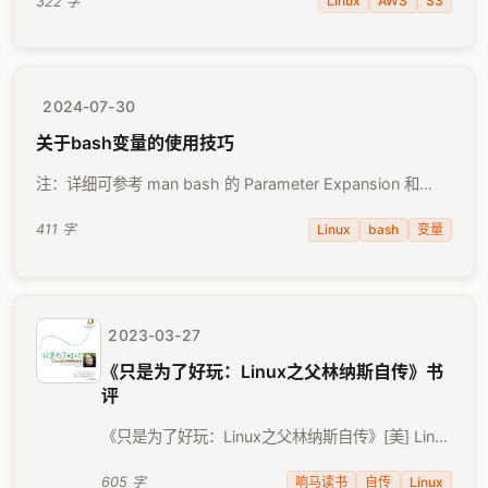
1 2 3 sudo apt update sudo apt-get …
Linux
AWS
S3
322 字
2024-07-30
关于bash变量的使用技巧
注：详细可参考 man bash 的 Parameter Expansion 和
Pattern Matching 首先，初始化如下变量： 1
VAR="aaabbbccc" 常规的引 …
Linux
bash
变量
411 字
2023-03-27
《只是为了好玩：Linux之父林纳斯自传》书
评
《只是为了好玩：Linux之父林纳斯自传》[美] Linus
Torvalds、David Diamond 著，陈少芸 译，人民邮
电出版社 2014年8月出版。 一本好书，值得反复多
响马读书
自传
Linux
605 字