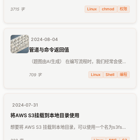
令用来修改文件或目录的访问权限，但很多人在面对 SUID、
SGID、Sticky Bit 这些"特殊权限位"时，往往 …
Linux
chmod
权限
3715 字
2024-08-04
管道与命令返回值
（题图由AI生成） 在编写流程时，我们经常会使用
管道，将多个命令串到一起来执行。前一个命令的输
出作为后一个命令的输入，省去中间文件的读写，这
Linux
Shell
编程
709 字
是一个很有效率的做法。例如： 1 cat …
2024-07-31
将AWS S3挂载到本地目录使用
想要将 AWS S3 挂载到本地目录，可以使用一个名为s3fs的
工具来实现。具体安装过程如下： 首先，准备必要的软件包：