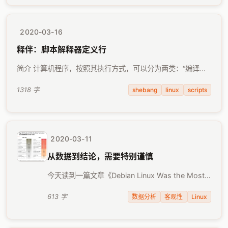
2020-03-16
释伴：脚本解释器定义行
简介 计算机程序，按照其执行方式，可以分为两类：“编译型”
和“解释型”。前者需要把程序翻译成为计算机能够读懂的二进
制格式后才能执行，这个翻译工具通常称为编译器
shebang
linux
scripts
1318 字
（Compiler），而后者则通过解释器对 …
2020-03-11
从数据到结论，需要特别谨慎
今天读到一篇文章《Debian Linux Was the Most
Vulnerable Operating System in the Last 20
Years》。过去我们一直诟病闭源的 …
数据分析
客观性
Linux
613 字