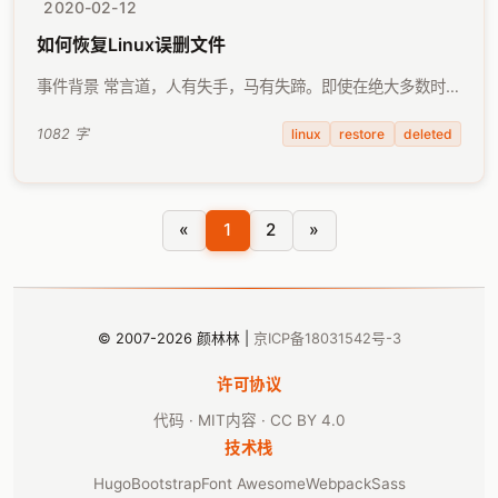
2020-02-12
如何恢复Linux误删文件
事件背景 常言道，人有失手，马有失蹄。即使在绝大多数时间
里，我都很小心地操作有关删除的各种命令，但终究免不了，
在偶尔心神不够集中时，也会犯下误删文件的错误。 事件发生
linux
restore
deleted
1082 字
时，数百个重要文件在一个命令执行后 …
«
1
2
»
© 2007-2026 颜林林 |
京ICP备18031542号-3
许可协议
代码 · MIT
内容 · CC BY 4.0
技术栈
Hugo
Bootstrap
Font Awesome
Webpack
Sass