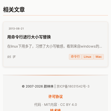
相关文章
2013-08-21
用命令行进行大小写替换
在linux下用多了，习惯了大小写敏感，看到来自windows的全
大写的文件名就特别不舒服。于是就需要用到批量修改，这时
才发现tr比sed好用： $ ls | tr '[:upper:]' …
命令行
Linux
Mac
95 字
© 2007-2026 颜林林 |
京ICP备18031542号-3
许可协议
代码 · MIT
内容 · CC BY 4.0
技术栈