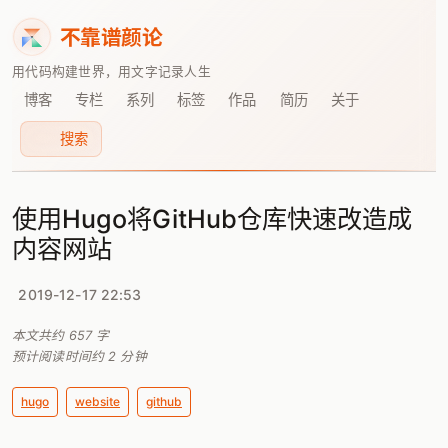
不靠谱颜论
用代码构建世界，用文字记录人生
博客
专栏
系列
标签
作品
简历
关于
搜索
使用Hugo将GitHub仓库快速改造成
内容网站
2019-12-17 22:53
本文共约
657
字
预计阅读时间约
2
分钟
hugo
website
github