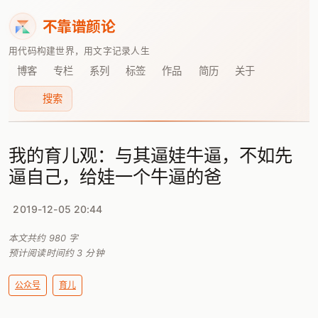
不靠谱颜论
用代码构建世界，用文字记录人生
博客
专栏
系列
标签
作品
简历
关于
搜索
我的育儿观：与其逼娃牛逼，不如先
逼自己，给娃一个牛逼的爸
2019-12-05 20:44
本文共约
980
字
预计阅读时间约
3
分钟
公众号
育儿