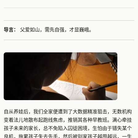
导言：
父爱如山，需先自强，才显巍峨。
自从养娃后，我们全家便遭到了大数据精准狙击，无数机构
变着法儿地散布起跑线焦虑，推销其各种早教班。满心牵挂
孩子未来的家长，总不免陷入囚徒困境，生怕由于错失某个
良机，拖累孩子失去先手，然后被别家孩子越甩越远，一生