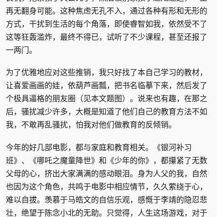
再无翻身可能。这种焦虑无孔不入，通过各种有形和无形的
方式，干扰到生活的每个角落，即使睿智如我，依然受不了
这等狂轰滥炸，最终不得已，试听了不少课程，甚至还报了
一两门。
为了优雅地应对这些推销，我只好找了本自己学习的教材，
让喜爱画画的娃，依葫芦画瓢，把书名临摹下来，然后发了
个极具逼格的朋友圈（见本文题图）。说来也有趣，在那之
后，骚扰减少许多，大概是知道了他们自己的教育方法不如
我，不敢再乱骚扰，怕我对他们做教育的反倾销。
今年的好几部电影，都与家庭和教育相关。《银河补习
班》、《哪吒之魔童降世》和《少年的你》，都攥紧了无数
父母的心，挤出大家满满的感动眼泪。身为人父的我，自然
也因为这个角色，共鸣于电影中相应情节，久久萦绕于心，
难以自拔。羡慕于马皓文的自信乐观，感慨于李靖的隐忍悲
壮，绝望于陈念小北的无助。只觉得，人生这场游戏，对于