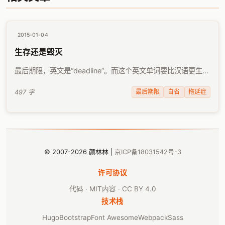
2015-01-04
生存还是毁灭
最后期限，英文是“deadline”。而这个英文单词要比汉语更生动
且贴切，才以至于有人会将其直译为“死线”。 这些天，“死线”已
过的我，每天像是活死人一般，承受着心理的煎熬。一方面不
最后期限
自省
拖延症
497 字
分昼夜希望尽快把欠 …
© 2007-2026 颜林林 |
京ICP备18031542号-3
许可协议
代码 · MIT
内容 · CC BY 4.0
技术栈
Hugo
Bootstrap
Font Awesome
Webpack
Sass