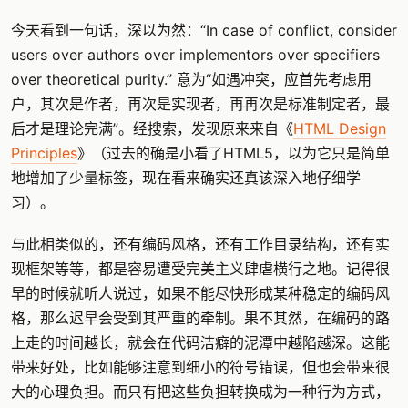
今天看到一句话，深以为然：“In case of conflict, consider
users over authors over implementors over specifiers
over theoretical purity.” 意为“如遇冲突，应首先考虑用
户，其次是作者，再次是实现者，再再次是标准制定者，最
后才是理论完满”。经搜索，发现原来来自《
HTML Design
Principles
》（过去的确是小看了HTML5，以为它只是简单
地增加了少量标签，现在看来确实还真该深入地仔细学
习）。
与此相类似的，还有编码风格，还有工作目录结构，还有实
现框架等等，都是容易遭受完美主义肆虐横行之地。记得很
早的时候就听人说过，如果不能尽快形成某种稳定的编码风
格，那么迟早会受到其严重的牵制。果不其然，在编码的路
上走的时间越长，就会在代码洁癖的泥潭中越陷越深。这能
带来好处，比如能够注意到细小的符号错误，但也会带来很
大的心理负担。而只有把这些负担转换成为一种行为方式，